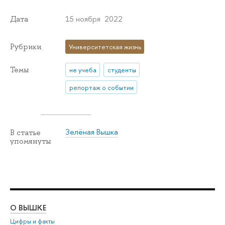
15 ноября 2022
Дата
Рубрики
Университетская жизнь
Темы
не учеба
студенты
репортаж о событии
Зелёная Вышка
В статье
упомянуты
О ВЫШКЕ
ОБ
Цифры и факты
Ли