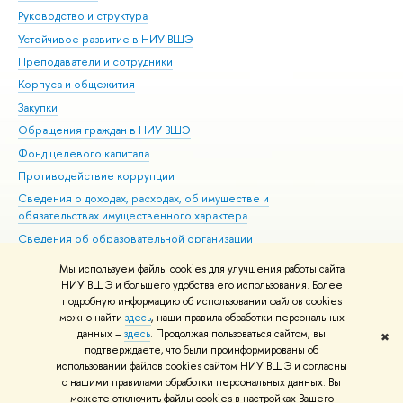
Руководство и структура
Дов
Устойчивое развитие в НИУ ВШЭ
Ол
Преподаватели и сотрудники
При
Корпуса и общежития
Вы
Закупки
При
Обращения граждан в НИУ ВШЭ
Ас
Фонд целевого капитала
До
Противодействие коррупции
Цен
Сведения о доходах, расходах, об имуществе и
Би
обязательствах имущественного характера
Об
Сведения об образовательной организации
Обр
Людям с ограниченными возможностями здоровья
Мы используем файлы cookies для улучшения работы сайта
Единая платежная страница
НИУ ВШЭ и большего удобства его использования. Более
подробную информацию об использовании файлов cookies
Работа в Вышке
можно найти
здесь
, наши правила обработки персональных
данных –
здесь
. Продолжая пользоваться сайтом, вы
✖
Редактору
подтверждаете, что были проинформированы об
© НИУ ВШЭ 1993–2026
Адреса и контакты
Условия использования
использовании файлов cookies сайтом НИУ ВШЭ и согласны
с нашими правилами обработки персональных данных. Вы
материалов
Политика конфиденциальности
Карта сайта
можете отключить файлы cookies в настройках Вашего
Шрифты HSE Sans и HSE Slab разработаны в
Школе дизайна НИУ ВШЭ