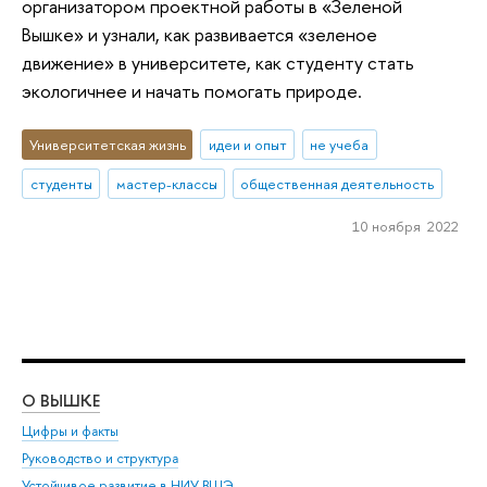
организатором проектной работы в «Зеленой
Вышке» и узнали, как развивается «зеленое
движение» в университете, как студенту стать
экологичнее и начать помогать природе.
Университетская жизнь
идеи и опыт
не учеба
студенты
мастер-классы
общественная деятельность
10 ноября 2022
О ВЫШКЕ
ОБ
Цифры и факты
Ли
Руководство и структура
Дов
Устойчивое развитие в НИУ ВШЭ
Ол