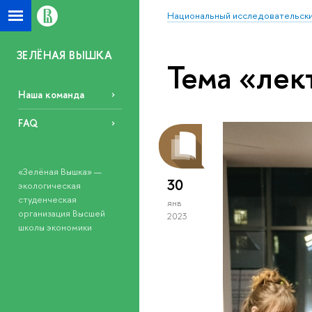
Национальный исследовательски
ЗЕЛЁНАЯ ВЫШКА
Тема «лек
Наша команда
FAQ
«Зелёная Вышка» —
30
экологическая
студенческая
янв
организация Высшей
2023
школы экономики