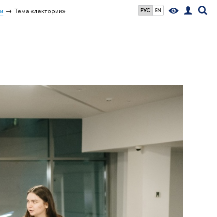
и
Тема «лектории»
РУС
EN