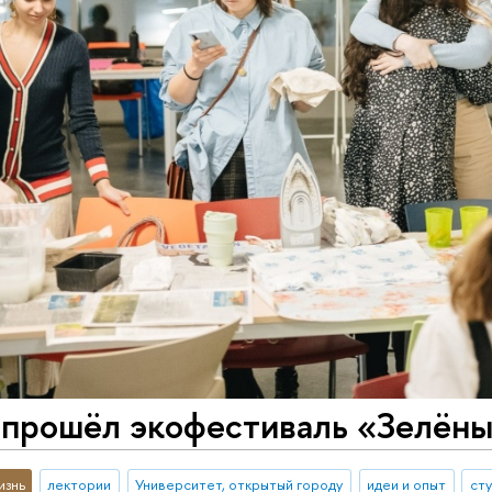
 прошёл экофестиваль «Зелёны
изнь
лектории
Университет, открытый городу
идеи и опыт
ст