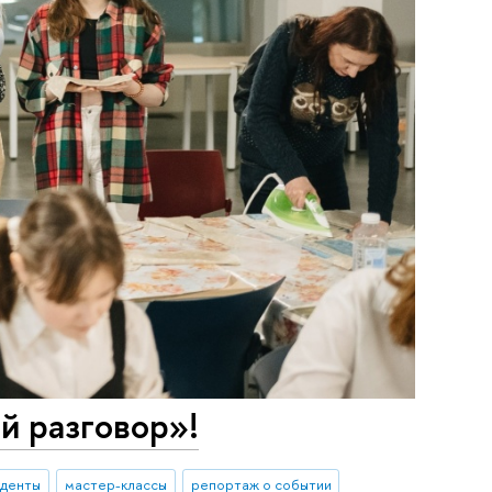
й разговор»!
уденты
мастер-классы
репортаж о событии