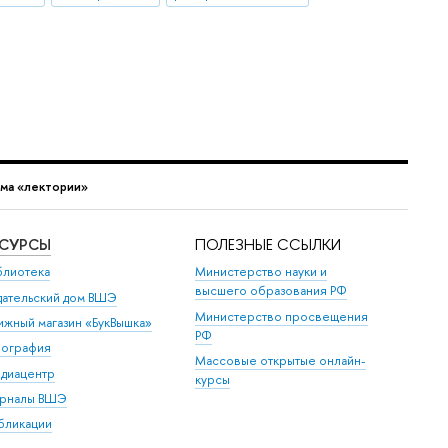
ма «лектории»
ЕСУРСЫ
ПОЛЕЗНЫЕ ССЫЛКИ
блиотека
Министерство науки и
высшего образования РФ
дательский дом ВШЭ
Министерство просвещения
ижный магазин «БукВышка»
РФ
пография
Массовые открытые онлайн-
диацентр
курсы
рналы ВШЭ
бликации