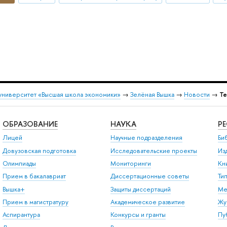
университет «Высшая школа экономики»
→
Зелёная Вышка
→
Новости
→
Те
ОБРАЗОВАНИЕ
НАУКА
Р
Лицей
Научные подразделения
Би
Довузовская подготовка
Исследовательские проекты
Из
Олимпиады
Мониторинги
Кн
Прием в бакалавриат
Диссертационные советы
Ти
Вышка+
Защиты диссертаций
Ме
Прием в магистратуру
Академическое развитие
Жу
Аспирантура
Конкурсы и гранты
Пу