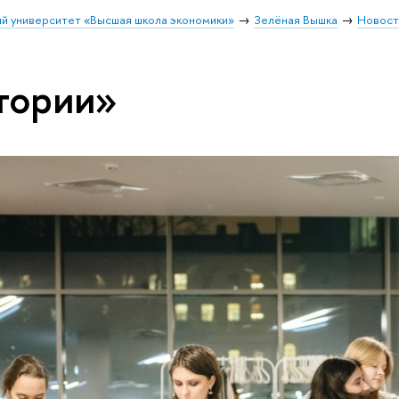
й университет «Высшая школа экономики»
Зелёная Вышка
Новост
тории»